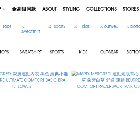
P
金高銀同款
ABOUT
STYLING
COLLECTIONS
STORES
TOPS
SWEATSHIRT
SPORTS
KIDS
OUTWEAR
BOTTO