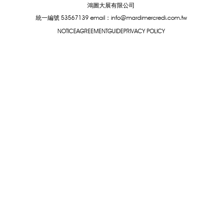
鴻圖大展有限公司
統一編號 53567139
email：info@mardimercredi.com.tw
NOTICE
AGREEMENT
GUIDE
PRIVACY POLICY