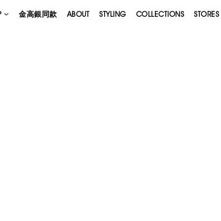
P
金高銀同款
ABOUT
STYLING
COLLECTIONS
STORES