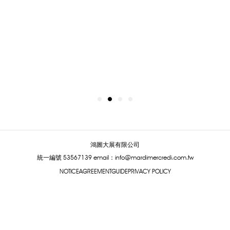
鴻圖大展有限公司
統一編號 53567139
email：info@mardimercredi.com.tw
NOTICE
AGREEMENT
GUIDE
PRIVACY POLICY