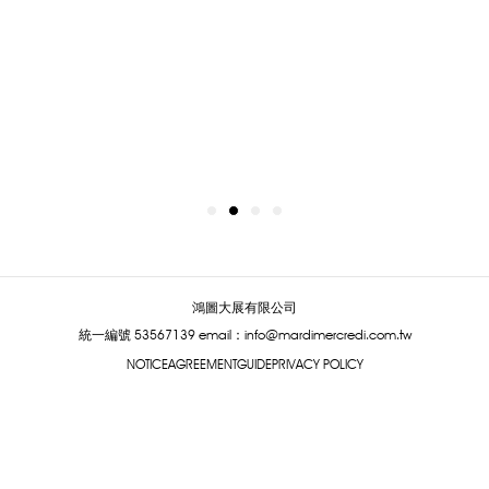
鴻圖大展有限公司
統一編號 53567139
email：info@mardimercredi.com.tw
NOTICE
AGREEMENT
GUIDE
PRIVACY POLICY