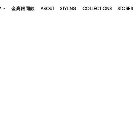
P
金高銀同款
ABOUT
STYLING
COLLECTIONS
STORES