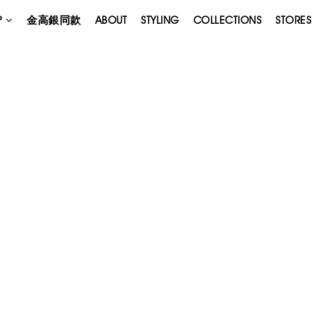
P
金高銀同款
ABOUT
STYLING
COLLECTIONS
STORES