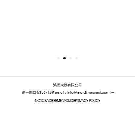
鴻圖大展有限公司
統一編號 53567139
email：info@mardimercredi.com.tw
NOTICE
AGREEMENT
GUIDE
PRIVACY POLICY