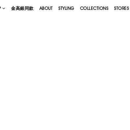
P
金高銀同款
ABOUT
STYLING
COLLECTIONS
STORES