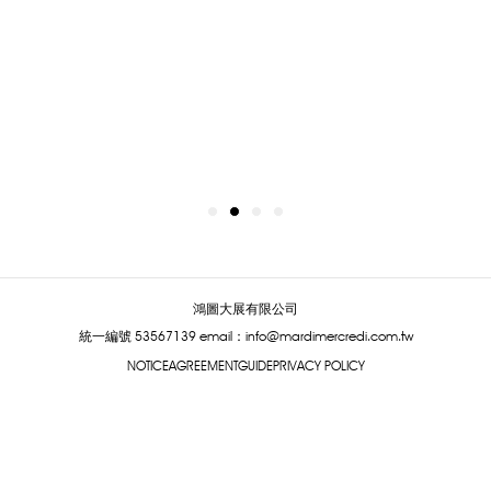
鴻圖大展有限公司
統一編號 53567139
email：info@mardimercredi.com.tw
NOTICE
AGREEMENT
GUIDE
PRIVACY POLICY