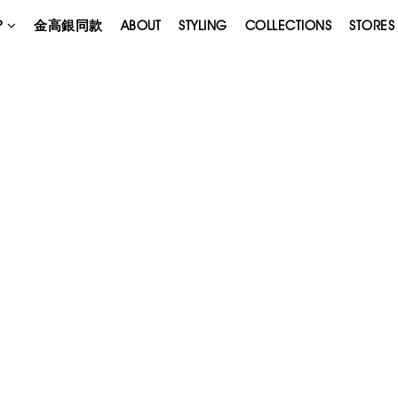
P
金高銀同款
ABOUT
STYLING
COLLECTIONS
STORES