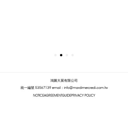
鴻圖大展有限公司
統一編號 53567139
email：info@mardimercredi.com.tw
NOTICE
AGREEMENT
GUIDE
PRIVACY POLICY