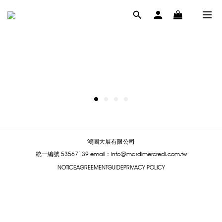
鴻圖大展有限公司
統一編號 53567139
email：info@mardimercredi.com.tw
NOTICE
AGREEMENT
GUIDE
PRIVACY POLICY