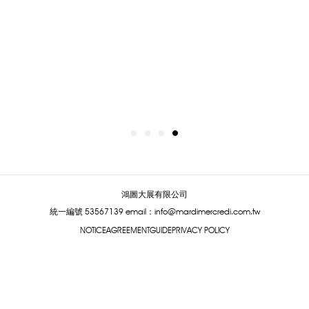
鴻圖大展有限公司
統一編號 53567139
email：info@mardimercredi.com.tw
NOTICE
AGREEMENT
GUIDE
PRIVACY POLICY