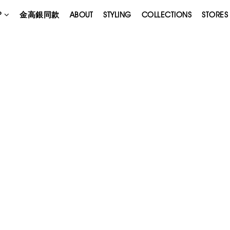
P
金高銀同款
ABOUT
STYLING
COLLECTIONS
STORES