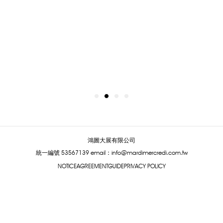
鴻圖大展有限公司
統一編號 53567139
email：info@mardimercredi.com.tw
NOTICE
AGREEMENT
GUIDE
PRIVACY POLICY