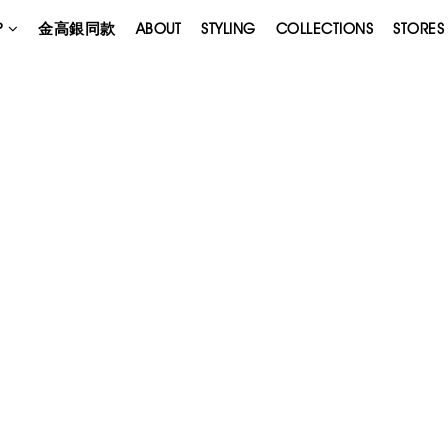
P
金高銀同款
ABOUT
STYLING
COLLECTIONS
STORES