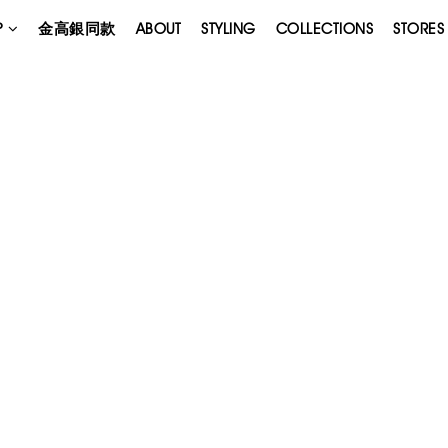
P
金高銀同款
ABOUT
STYLING
COLLECTIONS
STORES