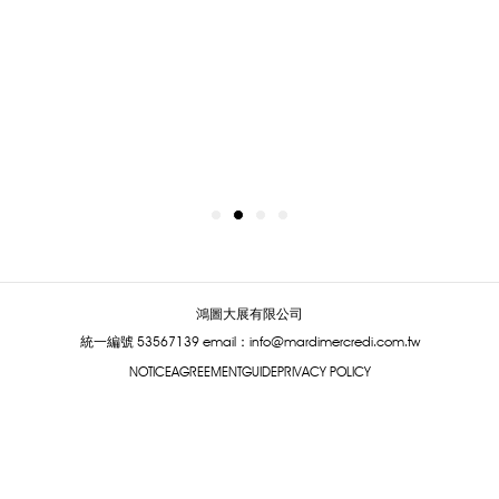
鴻圖大展有限公司
統一編號 53567139
email：info@mardimercredi.com.tw
NOTICE
AGREEMENT
GUIDE
PRIVACY POLICY