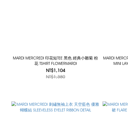
MARDI MERCREDI 印花短TEE 黑色 經典小雛菊 粉
MARDI ME
花 TSHIRT FLOWERMARDI
MINI LA
NT$1,104
NT$1,380