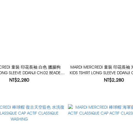
ERCREDI 童裝 印花長袖 白色 臘腸狗
MARDI MERCREDI 童裝 印花長
LONG SLEEVE DDANJI CH.02 BEADED
KIDS TSHIRT LONG SLEEVE DDANJI
NECKLACE
NECKLACE
NT$2,280
NT$2,280