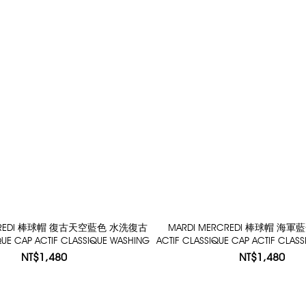
RCREDI 棒球帽 復古天空藍色 水洗復古
MARDI MERCREDI 棒球帽 海
QUE CAP ACTIF CLASSIQUE WASHING
ACTIF CLASSIQUE CAP ACTIF CLAS
NT$1,480
NT$1,480