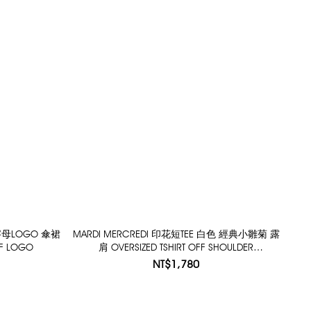
 字母LOGO 傘裙
MARDI MERCREDI 印花短TEE 白色 經典小雛菊 露
RIF LOGO
肩 OVERSIZED TSHIRT OFF SHOULDER
FLOWERMARDI
NT$1,780