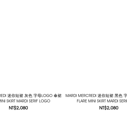
CREDI 迷你短裙 灰色 字母LOGO 傘裙
MARDI MERCREDI 迷你短裙 黑色
INI SKIRT MARDI SERIF LOGO
FLARE MINI SKIRT MARDI SE
NT$2,080
NT$2,080