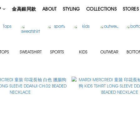
P
金高銀同款
ABOUT
STYLING
COLLECTIONS
STORES
TOPS
SWEATSHIRT
SPORTS
KIDS
OUTWEAR
BOTTO