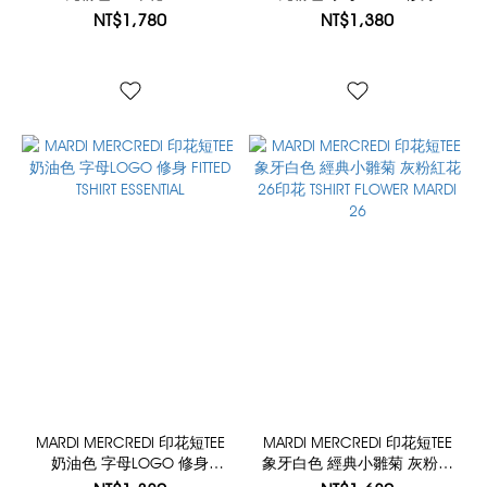
SHOULDER TSHIRT MARDI 26
FITTED TSHIRT ESSENTIAL
NT$1,780
NT$1,380
MARDI MERCREDI 印花短TEE
MARDI MERCREDI 印花短TEE
奶油色 字母LOGO 修身
象牙白色 經典小雛菊 灰粉紅
FITTED TSHIRT ESSENTIAL
花 26印花 TSHIRT FLOWER