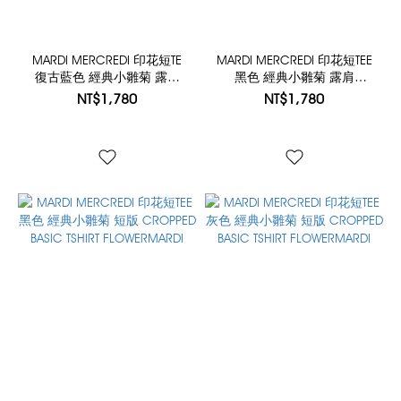
MARDI MERCREDI 印花短TE
MARDI MERCREDI 印花短TEE
復古藍色 經典小雛菊 露肩
黑色 經典小雛菊 露肩
OVERSIZED TSHIRT OFF
OVERSIZED TSHIRT OFF
NT$1,780
NT$1,780
SHOULDER FLOWERMARDI
SHOULDER FLOWERMARDI