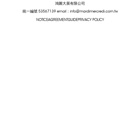
鴻圖大展有限公司
統一編號 53567139
email：info@mardimercredi.com.tw
NOTICE
AGREEMENT
GUIDE
PRIVACY POLICY