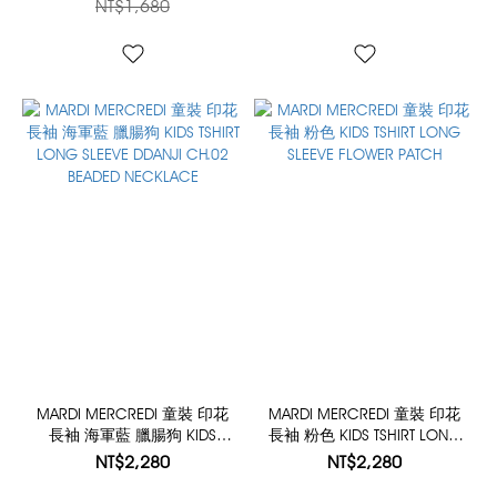
NT$1,680
MARDI MERCREDI 童裝 印花
MARDI MERCREDI 童裝 印花
長袖 海軍藍 臘腸狗 KIDS
長袖 粉色 KIDS TSHIRT LONG
TSHIRT LONG SLEEVE DDANJI
SLEEVE FLOWER PATCH
NT$2,280
NT$2,280
CH.02 BEADED NECKLACE