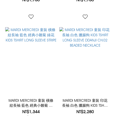
FLOWER CHOCKER SWING
SWEATSHIRT FLOWER
THE TAIL DDANJI
CHOCKER SWING THE TAIL
DDANJI
MARDI MERCREDI 童裝 橫條
MARDI MERCREDI 童裝 印花
紋長袖 藍色 經典小雛菊 綠
長袖 白色 臘腸狗 KIDS TSHIRT
花 KIDS TSHIRT LONG SLEEVE
LONG SLEEVE DDANJI CH.02
NT$1,344
NT$2,280
STRIPE
BEADED NECKLACE