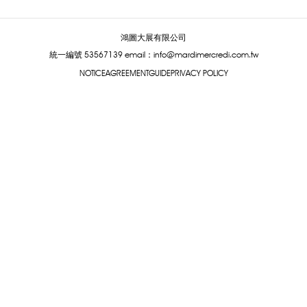
鴻圖大展有限公司
統一編號 53567139
email：info@mardimercredi.com.tw
NOTICE
AGREEMENT
GUIDE
PRIVACY POLICY