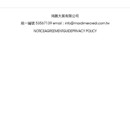
鴻圖大展有限公司
統一編號 53567139
email：info@mardimercredi.com.tw
NOTICE
AGREEMENT
GUIDE
PRIVACY POLICY