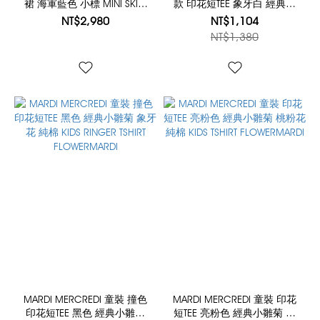
裙 海軍藍色 小標 MINI SKIRT
款 印花短TEE 象牙白 經典海
FOLDOVER WAIST LACE
軍藍臘腸狗 珍珠項鍊 純棉
NT$2,980
NT$1,104
TSHIRT SWING THE TAIL
NT$1,380
DDANJI PEARL NECKLACE
MARDI MERCREDI 童裝 撞色
MARDI MERCREDI 童裝 印花
印花短TEE 黑色 經典小雛菊
短TEE 亮粉色 經典小雛菊 桃