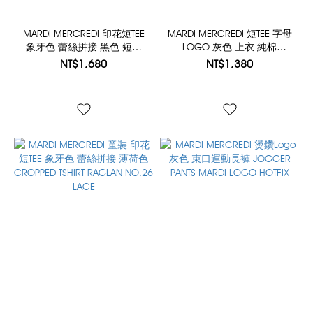
MARDI MERCREDI 印花短TEE
MARDI MERCREDI 短TEE 字母
象牙色 蕾絲拼接 黑色 短版
LOGO 灰色 上衣 純棉
CROPPED TSHIRT RAGLAN
CROPPED BASIC TSHIRT
NT$1,680
NT$1,380
NO.26 LACE
MARDI SERIF LOGO