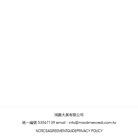
鴻圖大展有限公司
統一編號 53567139
email：info@mardimercredi.com.tw
NOTICE
AGREEMENT
GUIDE
PRIVACY POLICY