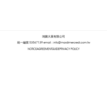
鴻圖大展有限公司
統一編號 53567139
email：info@mardimercredi.com.tw
NOTICE
AGREEMENT
GUIDE
PRIVACY POLICY