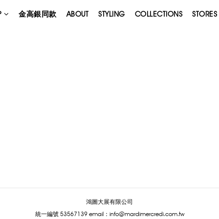
P
金高銀同款
ABOUT
STYLING
COLLECTIONS
STORES
鴻圖大展有限公司
統一編號 53567139
email：info@mardimercredi.com.tw