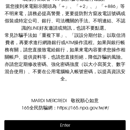
當您接到來電顯示開頭為「+」、「+2」、」「+886」等
不明來電，請務必提高警覺，更要提防對方竄改電話號碼或
假裝成特定公司、銀行、司法機關的手法。不明連結、不認
識的LINE好友邀請或簡訊，也請不要點選。
常見詐騙手法如「重複下單」、「誤設分期付款」以取信消
費者，再要求進行網路銀行或ATM操作流程。如果與銀行帳
務有關，請您直接致電給銀行，如果來電內容要求您操作相
關帳戶、提供資料等，也請您直接拒絕，降低詐騙的風險。
亦請您定期修改密碼、強化密碼強度（以大小寫英文、數字
混合使用）、不要在公用電腦輸入帳號密碼，以提高資訊安
全。
MARDI MERCREDI 敬祝順心如意
165全民防騙網：https://165.npa.gov.tw/#/
Enter