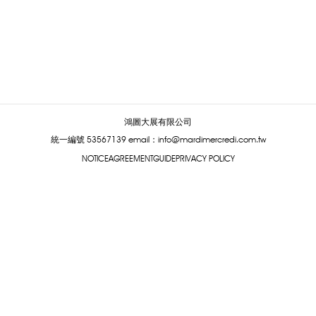
鴻圖大展有限公司
統一編號 53567139
email：info@mardimercredi.com.tw
NOTICE
AGREEMENT
GUIDE
PRIVACY POLICY