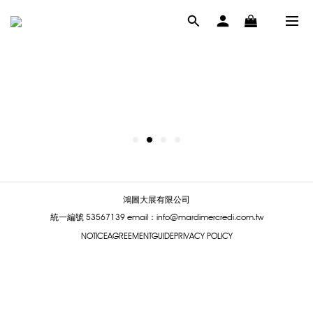
鴻圖大展有限公司
統一編號 53567139
email：info@mardimercredi.com.tw
NOTICE
AGREEMENT
GUIDE
PRIVACY POLICY