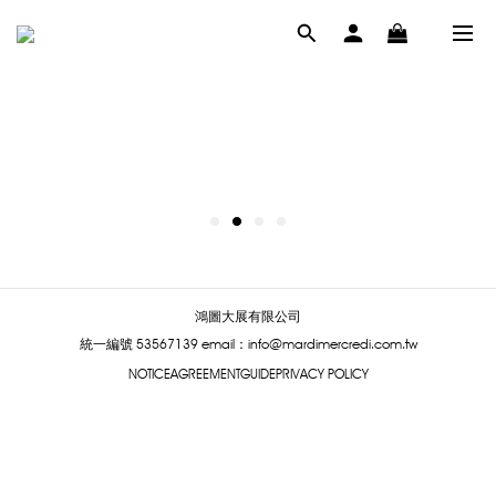
鴻圖大展有限公司
統一編號 53567139
email：info@mardimercredi.com.tw
NOTICE
AGREEMENT
GUIDE
PRIVACY POLICY