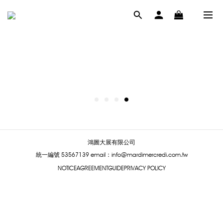
鴻圖大展有限公司
統一編號 53567139
email：info@mardimercredi.com.tw
NOTICE
AGREEMENT
GUIDE
PRIVACY POLICY