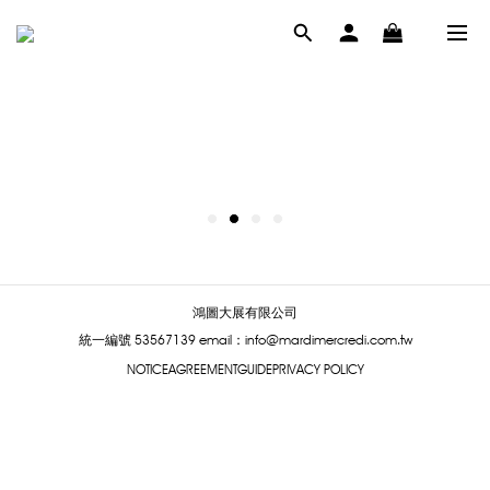
鴻圖大展有限公司
統一編號 53567139
email：info@mardimercredi.com.tw
NOTICE
AGREEMENT
GUIDE
PRIVACY POLICY