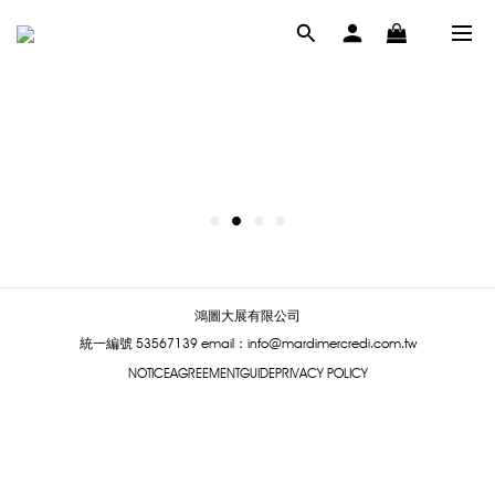
鴻圖大展有限公司
統一編號 53567139
email：info@mardimercredi.com.tw
NOTICE
AGREEMENT
GUIDE
PRIVACY POLICY