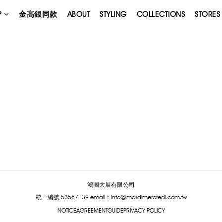
P
金高銀同款
ABOUT
STYLING
COLLECTIONS
STORES
鴻圖大展有限公司
統一編號 53567139
email：info@mardimercredi.com.tw
NOTICE
AGREEMENT
GUIDE
PRIVACY POLICY