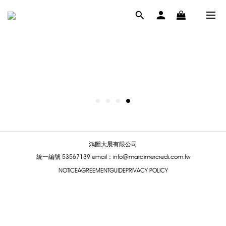
鴻圖大展有限公司
統一編號 53567139
email：info@mardimercredi.com.tw
NOTICE
AGREEMENT
GUIDE
PRIVACY POLICY