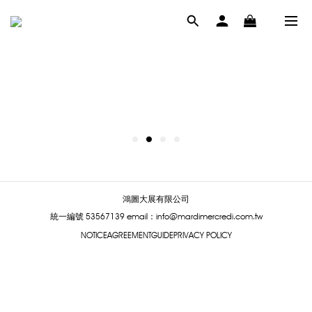
鴻圖大展有限公司
統一編號 53567139
email：info@mardimercredi.com.tw
NOTICE
AGREEMENT
GUIDE
PRIVACY POLICY