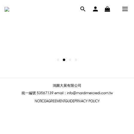
鴻圖大展有限公司
統一編號 53567139
email：info@mardimercredi.com.tw
NOTICE
AGREEMENT
GUIDE
PRIVACY POLICY