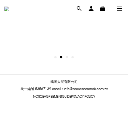
鴻圖大展有限公司
統一編號 53567139
email：info@mardimercredi.com.tw
NOTICE
AGREEMENT
GUIDE
PRIVACY POLICY