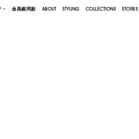
P
金高銀同款
ABOUT
STYLING
COLLECTIONS
STORES