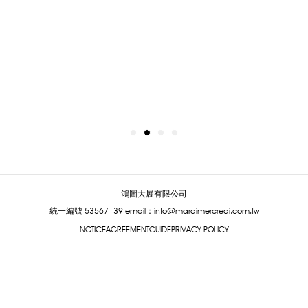
鴻圖大展有限公司
統一編號 53567139
email：info@mardimercredi.com.tw
NOTICE
AGREEMENT
GUIDE
PRIVACY POLICY