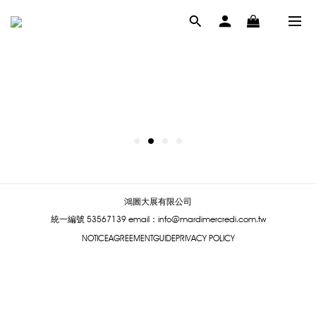
鴻圖大展有限公司
統一編號 53567139
email：info@mardimercredi.com.tw
NOTICE
AGREEMENT
GUIDE
PRIVACY POLICY