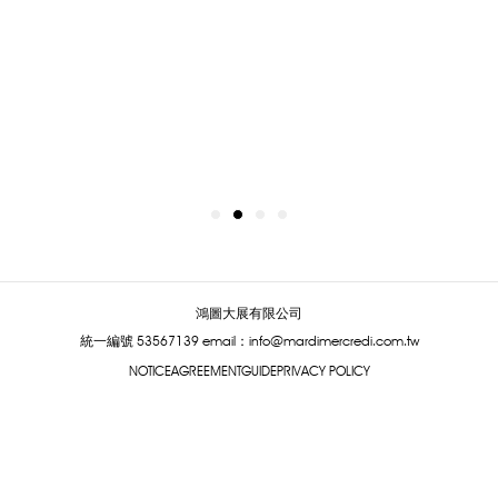
鴻圖大展有限公司
統一編號 53567139
email：info@mardimercredi.com.tw
NOTICE
AGREEMENT
GUIDE
PRIVACY POLICY