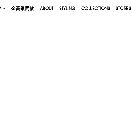
P
金高銀同款
ABOUT
STYLING
COLLECTIONS
STORES