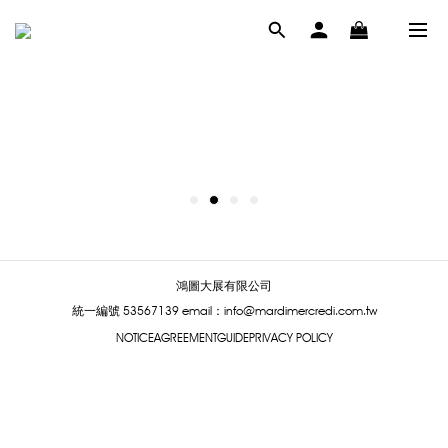
鴻圖大展有限公司
統一編號 53567139
email：info@mardimercredi.com.tw
NOTICE
AGREEMENT
GUIDE
PRIVACY POLICY