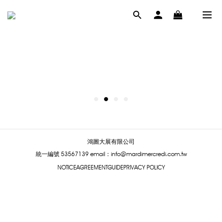
鴻圖大展有限公司
統一編號 53567139
email：info@mardimercredi.com.tw
NOTICE
AGREEMENT
GUIDE
PRIVACY POLICY