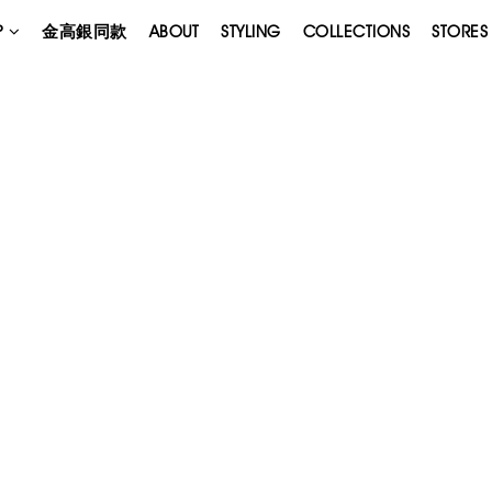
P
金高銀同款
ABOUT
STYLING
COLLECTIONS
STORES