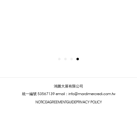
鴻圖大展有限公司
統一編號 53567139
email：info@mardimercredi.com.tw
NOTICE
AGREEMENT
GUIDE
PRIVACY POLICY