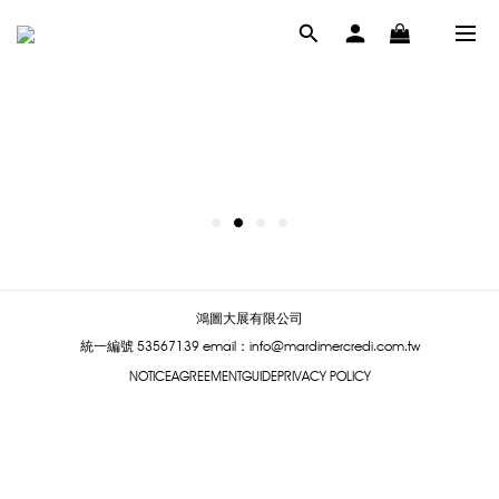
鴻圖大展有限公司
統一編號 53567139
email：info@mardimercredi.com.tw
NOTICE
AGREEMENT
GUIDE
PRIVACY POLICY