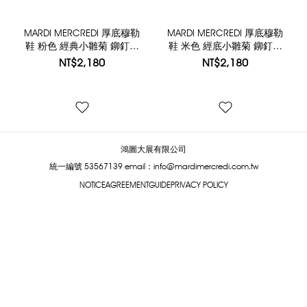
MARDI MERCREDI 厚底穆勒
MARDI MERCREDI 厚底穆勒
鞋 粉色 經典小雛菊 鉚釘造
鞋 米色 經底小雛菊 鉚釘造
型 FLOWER RIVET PLATFORM
型 FLOWER RIVET PLATFORM
NT$2,180
NT$2,180
MULE
MULE
鴻圖大展有限公司
統一編號 53567139
email：info@mardimercredi.com.tw
NOTICE
AGREEMENT
GUIDE
PRIVACY POLICY