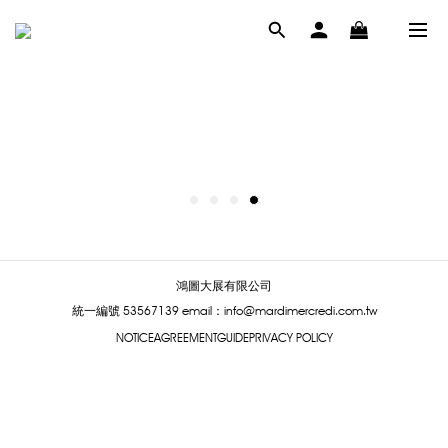
鴻圖大展有限公司
統一編號 53567139
email：info@mardimercredi.com.tw
NOTICE
AGREEMENT
GUIDE
PRIVACY POLICY