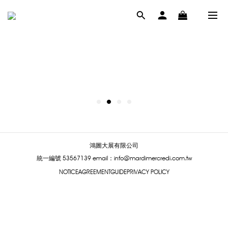
鴻圖大展有限公司
統一編號 53567139
email：info@mardimercredi.com.tw
NOTICE
AGREEMENT
GUIDE
PRIVACY POLICY