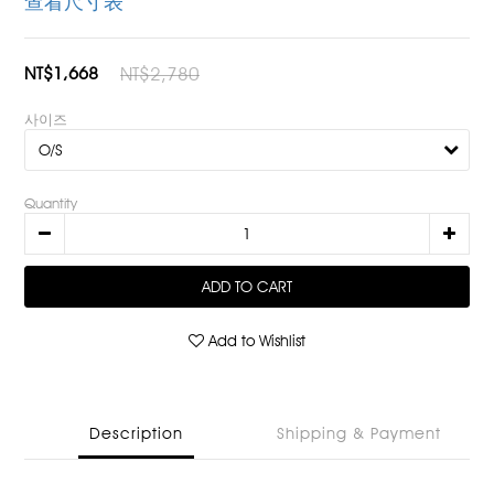
查看尺寸表
NT$1,668
NT$2,780
사이즈
Quantity
ADD TO CART
Add to Wishlist
Description
Shipping & Payment