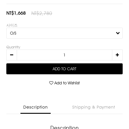
NT$1,668
NT$2,780
사이즈
Quantity
ADD TO CART
Add to Wishlist
Description
Shipping & Payment
Description