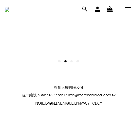
鴻圖大展有限公司
統一編號 53567139
email：info@mardimercredi.com.tw
NOTICE
AGREEMENT
GUIDE
PRIVACY POLICY